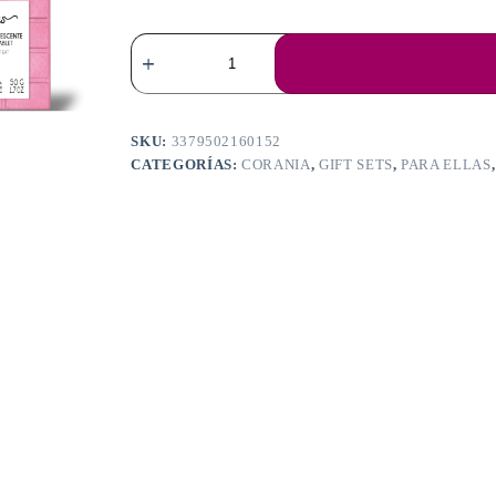
TUTTI
DÉLICES
POMME
D'AMOUR
PIECE
OF
SKU:
3379502160152
CAKE
CATEGORÍAS:
CORANIA
,
GIFT SETS
,
PARA ELLAS
GIFT
SET
cantidad