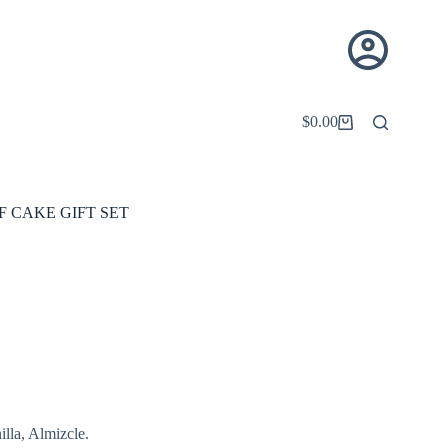
$
0.00
Carro
de
compra
F CAKE GIFT SET
lla, Almizcle.