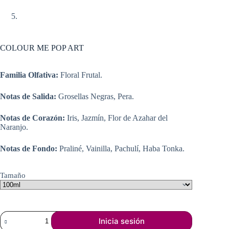
COLOUR ME POP ART
Familia Olfativa:
Floral Frutal.
Notas de Salida:
Grosellas Negras, Pera.
Notas de Corazón:
Iris, Jazmín, Flor de Azahar del
Naranjo.
Notas de Fondo:
Praliné, Vainilla, Pachulí, Haba Tonka.
Tamaño
COLOUR
Inicia sesión
ME