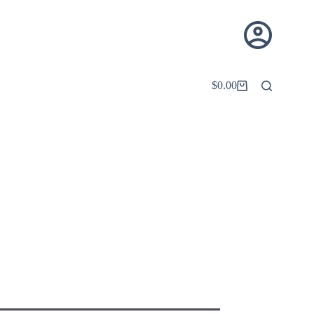
$
0.00
Carro
de
compra