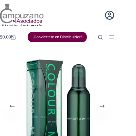
Saltar
al
contenido
$
0.00
¡Conviertete en Distribuidor!
Carro
de
compra