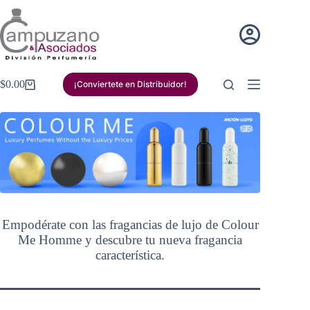
Saltar
al
contenido
$
0.00
¡Conviertete en Distribuidor!
Carro
de
compra
Empodérate con las fragancias de lujo de Colour
Me Homme y descubre tu nueva fragancia
característica.