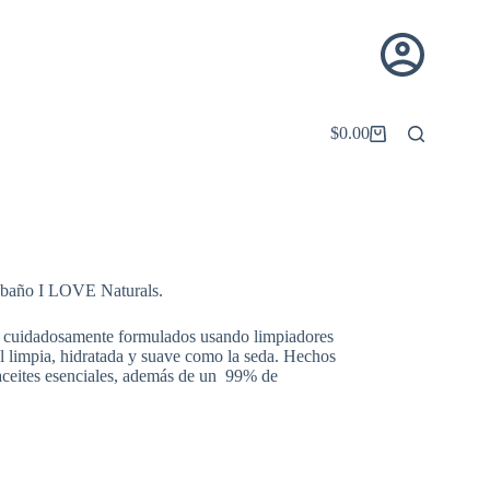
$
0.00
Carro
de
compra
de baño I LOVE Naturals.
do cuidadosamente formulados usando l
impiadores
el limpia, hidratada y suave como la seda.
Hechos
aceites esenciales, además de un 99% de