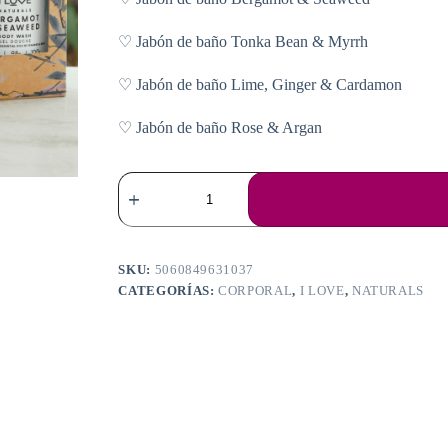
♡ Jabón de baño Tonka Bean & Myrrh
♡ Jabón de baño Lime, Ginger & Cardamon
♡ Jabón de baño Rose & Argan
NATURALS
SHOWER
COLLECTION
cantidad
SKU:
5060849631037
CATEGORÍAS:
CORPORAL
,
I LOVE
,
NATURALS