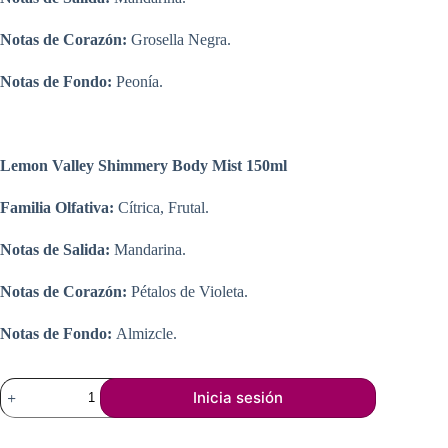
Notas de Corazón:
Grosella Negra.
Notas de Fondo:
Peonía.
Lemon Valley Shimmery Body Mist 150ml
Familia Olfativa:
Cítrica, Frutal.
Notas de Salida:
Mandarina.
Notas de Corazón:
Pétalos de Violeta.
Notas de Fondo:
Almizcle.
UNICORNS
Inicia sesión
APPROVE
BOOK
#3: