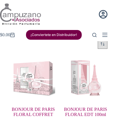
Saltar
al
contenido
$
0.00
¡Conviertete en Distribuidor!
Carro
de
compra
BONJOUR DE PARIS
BONJOUR DE PARIS
FLORAL COFFRET
FLORAL EDT 100ml