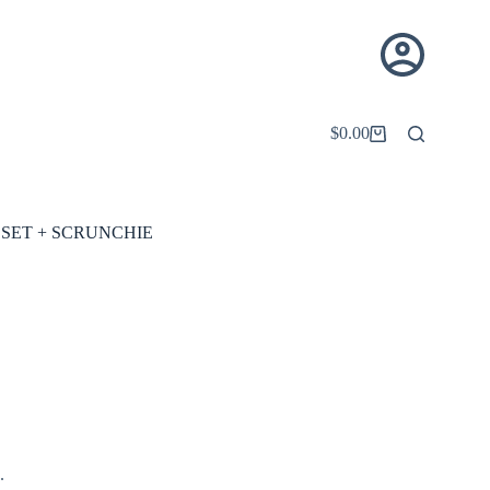
$
0.00
Carro
de
compra
 SET + SCRUNCHIE
.