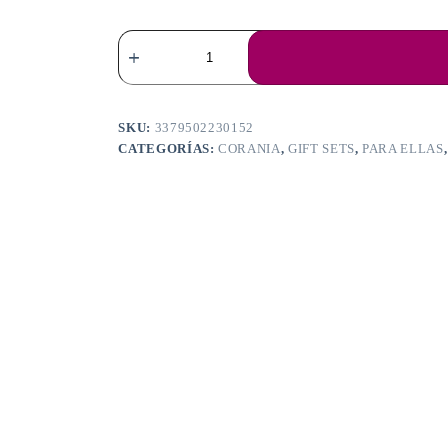
TUTTI
DÉLICES
COCONUT
COCKTAIL
GIFT
SET
SKU:
3379502230152
+
CATEGORÍAS:
CORANIA
,
GIFT SETS
,
PARA ELLAS
SCRUNCHIE
cantidad